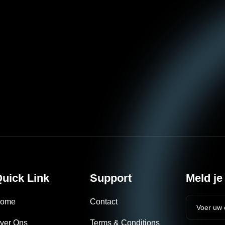
uick Link
Support
Meld je
ome
Contact
ver Ons
Terms & Conditions