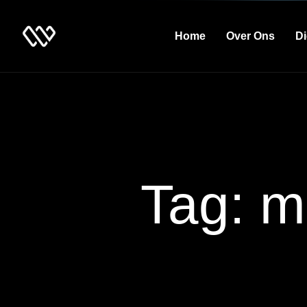
Home
Over Ons
Di
Tag: m